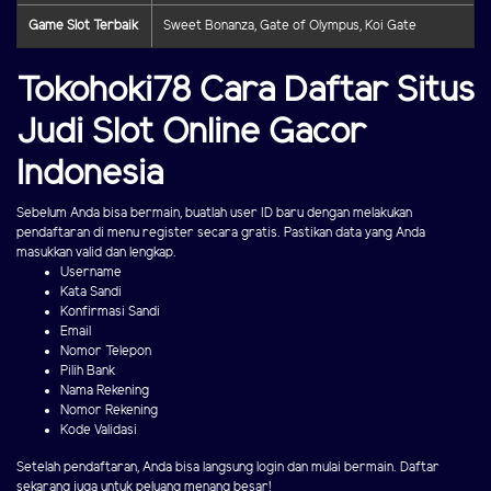
Game Slot Terbaik
Sweet Bonanza, Gate of Olympus, Koi Gate
Tokohoki78 Cara Daftar Situs
Judi Slot Online Gacor
Indonesia
Sebelum Anda bisa bermain, buatlah user ID baru dengan melakukan
pendaftaran di menu register secara gratis. Pastikan data yang Anda
masukkan valid dan lengkap.
Username
Kata Sandi
Konfirmasi Sandi
Email
Nomor Telepon
Pilih Bank
Nama Rekening
Nomor Rekening
Kode Validasi
Setelah pendaftaran, Anda bisa langsung login dan mulai bermain. Daftar
sekarang juga untuk peluang menang besar!