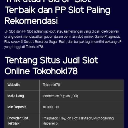
Terbaik dan PP Slot Paling
Rekomendasi
JP Slot dan PP Slot adalah jackpot atau kemenangan yang dicari oleh banyak
orang demi mendapatkan gacor dalam bermain slot online. Game Pragmatic
Play seperti Sweet Bonanza, Sugar Rush, dan banyak lagi memiliki peluang JP
yang tinggi di Tokohoki78.
Tentang Situs Judi Slot
Online Tokohoki78
Website
Tokohoki78
Mata Uang
Indonesian Rupiah (IDR)
Min Deposit
10.000 IDR
Provider Slot
Pragmatic Play, Idn slot, Playtech, Microgaming,
Terbaik
Habanero