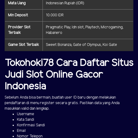
Mata Uang
Indonesian Rupiah (IDR)
Min Deposit
10.000 IDR
Provider Slot
Pragmatic Play, Idn slot, Playtech, Microgaming,
Terbaik
Habanero
Game Slot Terbaik
Sweet Bonanza, Gate of Olympus, Koi Gate
Tokohoki78 Cara Daftar Situs
Judi Slot Online Gacor
Indonesia
Sebelum Anda bisa bermain, buatlah user ID baru dengan melakukan
pendaftaran di menu register secara gratis. Pastikan data yang Anda
masukkan valid dan lengkap.
Username
Kata Sandi
Konfirmasi Sandi
Email
Nomor Telepon