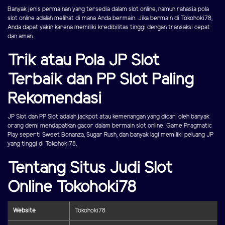
Banyak jenis permainan yang tersedia dalam slot online, namun rahasia pola
slot online adalah melihat di mana Anda bermain. Jika bermain di Tokohoki78,
Anda dapat yakin karena memiliki kredibilitas tinggi dengan transaksi cepat
dan aman.
Trik atau Pola JP Slot
Terbaik dan PP Slot Paling
Rekomendasi
JP Slot dan PP Slot adalah jackpot atau kemenangan yang dicari oleh banyak
orang demi mendapatkan gacor dalam bermain slot online. Game Pragmatic
Play seperti Sweet Bonanza, Sugar Rush, dan banyak lagi memiliki peluang JP
yang tinggi di Tokohoki78.
Tentang Situs Judi Slot
Online Tokohoki78
Website
Tokohoki78