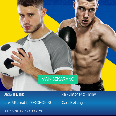
MAIN SEKARANG
Jadwal Bank
Kalkulator Mix Parlay
Link Alternatif TOKOHOKI78
Cara Betting
RTP Slot TOKOHOKI78