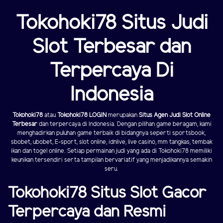
Tokohoki78 Situs Judi
Slot Terbesar dan
Terpercaya Di
Indonesia
Tokohoki78
atau
Tokohoki78 LOGIN
merupakan
Situs Agen Judi Slot Online
Terbesar
dan terpercaya di Indonesia. Dengan pilihan game beragam, kami
menghadirkan puluhan game terbaik di bidangnya seperti sportsbook,
sbobet, ubobet, E-sport, slot online, idnlive, live casino, mm tangkas, tembak
ikan dan togel online. Setiap permainan judi yang ada di Tokohoki78 memiliki
keunikan tersendiri serta tampilan bervariatif yang menjadikannya semakin
seru.
Tokohoki78 Situs Slot Gacor
Terpercaya dan Resmi