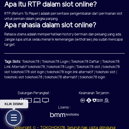
Apa itu RTP dalam slot online?
RTP (Return To Player) adalah persentase pengembalian dari permainan slot
untuk pemain dalam jangka panjang.
Apa rahasia dalam slot online?
Rahasia utama adalah memperhatikan history bermain dan peluang yang ada.
Jangan lupa untuk selalu menarik kemenangan (withdraw) jika sudah mencapai
target.
Tags Slots:
Tokohoki78
|
Tokohoki78 Login
|
Tokohoki78 Daftar
|
Tokohoki78
Link Alternatif
tokohoki78
|
tokohoki78 Login
|
Tokohoki78 slot
|
tokohoki78
slot
tokohoki178 slot login
|
tokohoki78 login link alternatif
|
tokohoki slot
|
tokohoki slot
tokohoki78
|
tokohoki78 alternatif
|
tokohoki78 login
Dukungan Perangkat :
Keamanan Terjamin :
KLIK DISINI!
Lisensi :
Copyright © - TOKOHOKI78. Seluruh hak cipta dilindungi